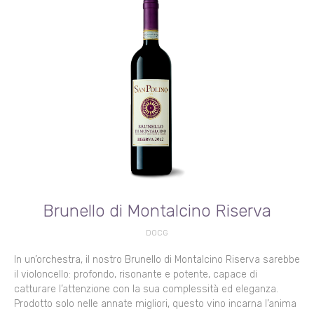
Brunello di Montalcino Riserva
DOCG
In un’orchestra, il nostro Brunello di Montalcino Riserva sarebbe
il violoncello: profondo, risonante e potente, capace di
catturare l’attenzione con la sua complessità ed eleganza.
Prodotto solo nelle annate migliori, questo vino incarna l’anima