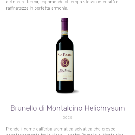
del nostro terroir, esprimendo al tempo stesso intensità e
raffinatezza in perfetta armonia.
Brunello di Montalcino Helichrysum
DOCG
Prende il nome dall’erba aromatica selvatica che cresce