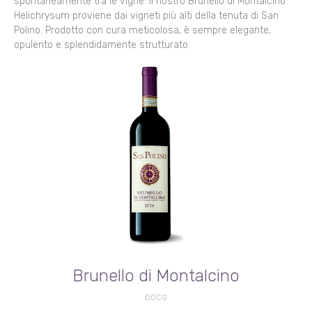
spontaneamente tra le vigne: il nostro Brunello di Montalcino
Helichrysum proviene dai vigneti più alti della tenuta di San
Polino. Prodotto con cura meticolosa, è sempre elegante,
opulento e splendidamente strutturato.
Brunello di Montalcino
DOCG