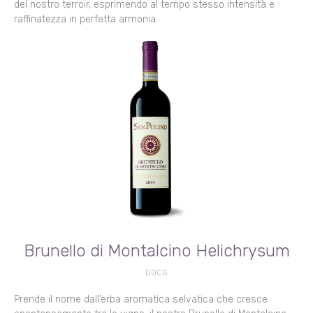
del nostro terroir, esprimendo al tempo stesso intensità e
raffinatezza in perfetta armonia.
Brunello di Montalcino Helichrysum
DOCG
Prende il nome dall’erba aromatica selvatica che cresce