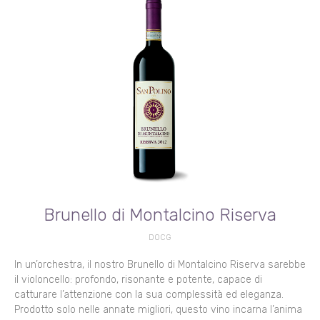
Brunello di Montalcino Riserva
DOCG
In un’orchestra, il nostro Brunello di Montalcino Riserva sarebbe
il violoncello: profondo, risonante e potente, capace di
catturare l’attenzione con la sua complessità ed eleganza.
Prodotto solo nelle annate migliori, questo vino incarna l’anima