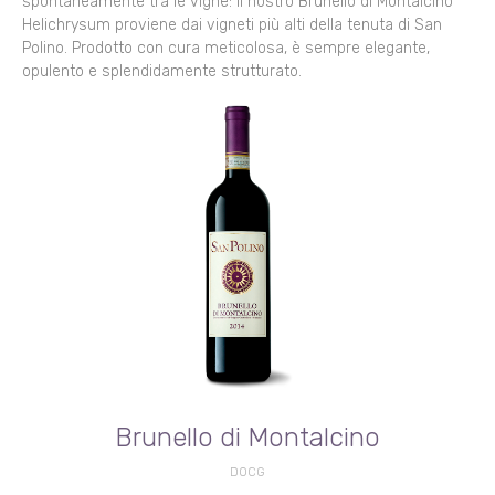
spontaneamente tra le vigne: il nostro Brunello di Montalcino
Helichrysum proviene dai vigneti più alti della tenuta di San
Polino. Prodotto con cura meticolosa, è sempre elegante,
opulento e splendidamente strutturato.
Brunello di Montalcino
DOCG