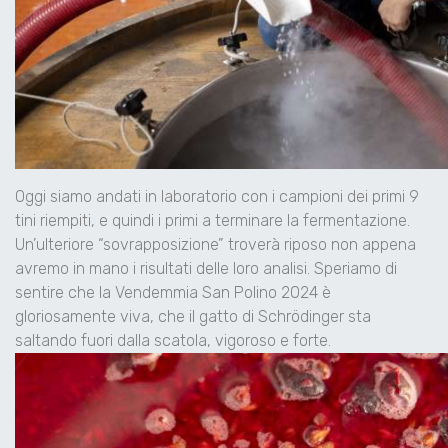
Oggi siamo andati in laboratorio con i campioni dei primi 9
tini riempiti, e quindi i primi a terminare la fermentazione.
Un’ulteriore “sovrapposizione” troverà riposo non appena
avremo in mano i risultati delle loro analisi. Speriamo di
sentire che la Vendemmia San Polino 2024 è
gloriosamente viva, che il gatto di Schrödinger sta
saltando fuori dalla scatola, vigoroso e forte.