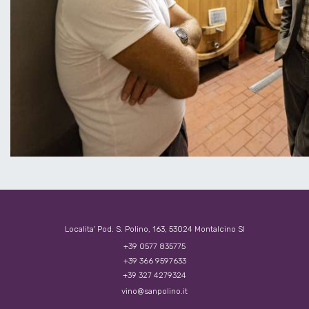
Localita' Pod. S. Polino, 163, 53024 Montalcino SI
+39 0577 835775
+39 366 9597633
+39 327 4279324
vino@sanpolino.it