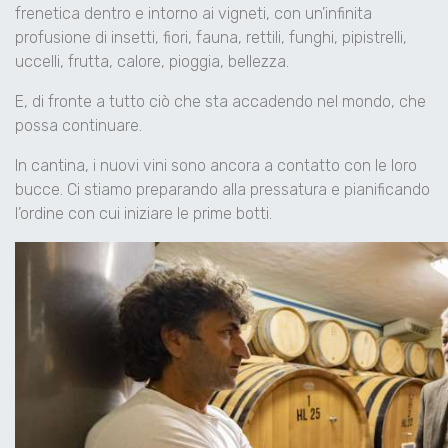
frenetica dentro e intorno ai vigneti, con un’infinita
profusione di insetti, fiori, fauna, rettili, funghi, pipistrelli,
uccelli, frutta, calore, pioggia, bellezza.
E, di fronte a tutto ciò che sta accadendo nel mondo, che
possa continuare.
In cantina, i nuovi vini sono ancora a contatto con le loro
bucce. Ci stiamo preparando alla pressatura e pianificando
l’ordine con cui iniziare le prime botti.